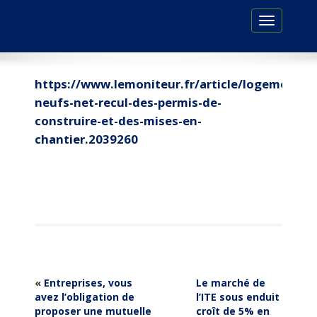
Toggle
navigation
https://www.lemoniteur.fr/article/logements-
neufs-net-recul-des-permis-de-
construire-et-des-mises-en-
chantier.2039260
«
Entreprises, vous
Le marché de
avez l’obligation de
l’ITE sous enduit
proposer une mutuelle
croît de 5% en