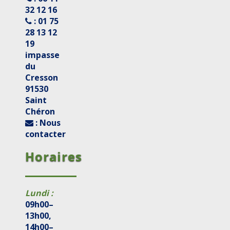
32 12 16
: 01 75
28 13 12
19
impasse
du
Cresson
91530
Saint
Chéron
: Nous
contacter
Horaires
Lundi :
09h00–
13h00,
14h00–