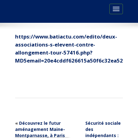
Toggle
navigation
https://www.batiactu.com/edito/deux-
associations-s-elevent-contre-
allongement-tour-57416.php?
MD5email=20e4cddf626615a50f6c32ea52c9acc
«
Découvrez le futur
Sécurité sociale
aménagement Maine-
des
Montparnasse, à Paris
indépendants :