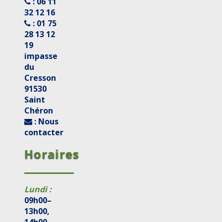
: 06 11
32 12 16
: 01 75
28 13 12
19
impasse
du
Cresson
91530
Saint
Chéron
: Nous
contacter
Horaires
Lundi :
09h00–
13h00,