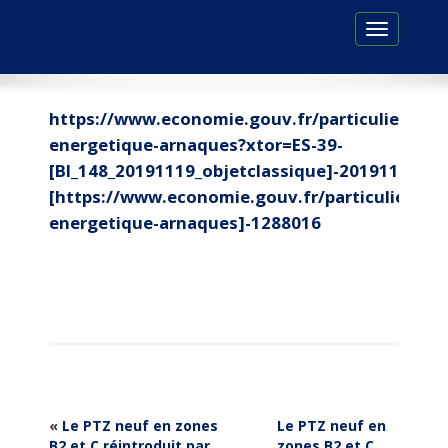
Toggle
navigation
https://www.economie.gouv.fr/particuliers/re
energetique-arnaques?xtor=ES-39-
[BI_148_20191119_objetclassique]-20191119-
[https://www.economie.gouv.fr/particuliers/re
energetique-arnaques]-1288016
«
Le PTZ neuf en zones
Le PTZ neuf en
B2 et C réintroduit par
zones B2 et C